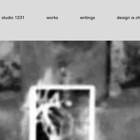
studio 1231
works
writings
design is c